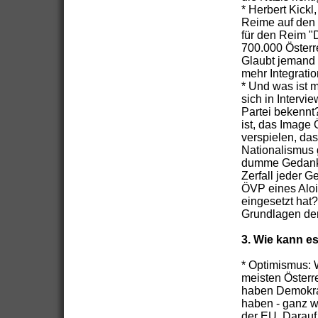
* Herbert Kick
Reime auf den P
für den Reim "
700.000 Österre
Glaubt jemand w
mehr Integratio
* Und was ist 
sich in Intervi
Partei bekennt?
ist, das Image
verspielen, das
Nationalismus 
dumme Gedanke,
Zerfall jeder 
ÖVP eines Alois
eingesetzt hat?
Grundlagen der
3. Wie kann es
* Optimismus: W
meisten Österr
haben Demokrat
haben - ganz wi
der EU. Darauf