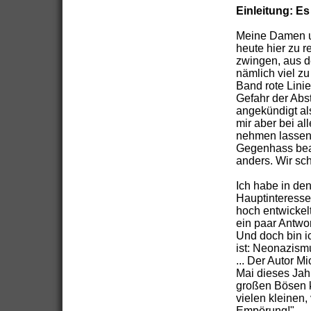
Einleitung: Es
Meine Damen und
heute hier zu 
zwingen, aus 
nämlich viel z
Band rote Linie
Gefahr der Abst
angekündigt als
mir aber bei al
nehmen lassen.
Gegenhass bean
anders. Wir sc
Ich habe in den
Hauptinteresse
hoch entwickel
ein paar Antwor
Und doch bin ic
ist: Neonazism
... Der Autor M
Mai dieses Jah
großen Bösen k
vielen kleinen,
Empörung!"