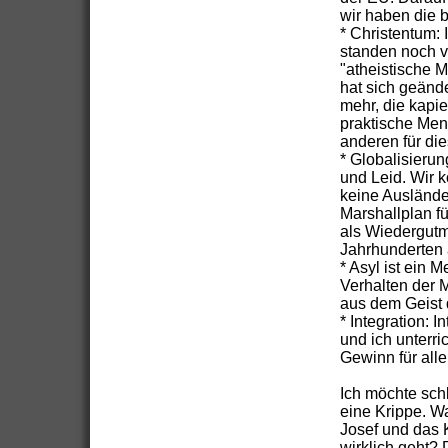
wir haben die 
* Christentum: 
standen noch v
"atheistische 
hat sich geände
mehr, die kapi
praktische Men
anderen für die
* Globalisieru
und Leid. Wir 
keine Auslände
Marshallplan fü
als Wiedergutm
Jahrhunderten 
* Asyl ist ein
Verhalten der 
aus dem Geist d
* Integration: I
und ich unterri
Gewinn für alle
Ich möchte schl
eine Krippe. Wa
Josef und das K
wirklich geht?