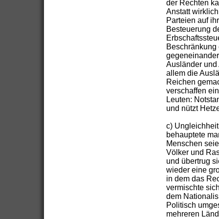
der Rechten k
Anstatt wirklic
Parteien auf i
Besteuerung d
Erbschaftssteu
Beschränkung d
gegeneinander 
Ausländer und 
allem die Auslä
Reichen gemach
verschaffen ei
Leuten: Notstan
und nützt Hetz
c) Ungleichhei
behauptete man 
Menschen seien
Völker und Ras
und übertrug s
wieder eine gr
in dem das Rec
vermischte sic
dem Nationalis
Politisch umge
mehreren Lände