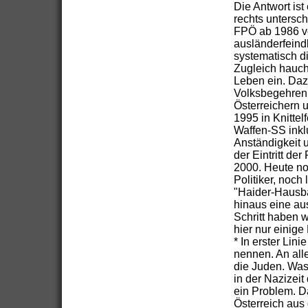
Die Antwort ist
rechts untersch
FPÖ ab 1986 von
ausländerfeindl
systematisch d
Zugleich hauc
Leben ein. Daz
Volksbegehren 
Österreichern 
1995 in Knittel
Waffen-SS inklu
Anständigkeit u
der Eintritt de
2000. Heute no
Politiker, noch
"Haider-Hausba
hinaus eine aus
Schritt haben w
hier nur einige
* In erster Lini
nennen. An all
die Juden. Was 
in der Nazizeit
ein Problem. D
Österreich aus 