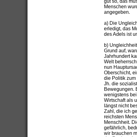
gut so, das müs
Menschen wurd
angegeben.
a) Die Ungleic
erledigt, das M
des Adels ist 
b) Ungleichheit
Grund auf, war
Jahrhundert ka
Welt beherrscht
nun Hauptursac
Oberschicht, ei
die Politik zu
Jh. die soziali
Bewegungen. Es
wenigstens bei 
Wirtschaft als 
längst nicht be
Zahl, die ich 
reichsten Mens
Menschheit. Die
gefährlich, be
wir brauchen me