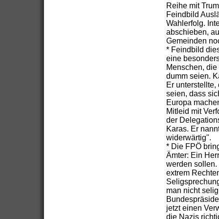
Reihe mit Trump
Feindbild Ausl
Wahlerfolg. Int
abschieben, au
Gemeinden noch
* Feindbild di
eine besonders 
Menschen, die 
dumm seien. Ka
Er unterstellt
seien, dass si
Europa machen.
Mitleid mit Ver
der Delegation
Karas. Er nann
widerwärtig".
* Die FPÖ brin
Ämter: Ein Herr
werden sollen.
extrem Rechten
Seligsprechung 
man nicht selig
Bundespräsiden
jetzt einen Ver
die Nazis richti