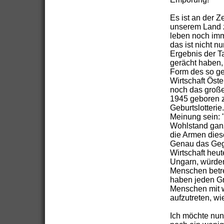
Es ist an der Z
unserem Land z
leben noch imm
das ist nicht n
Ergebnis der Ta
gerächt haben, 
Form des so g
Wirtschaft Öst
noch das große
1945 geboren zu
Geburtslotteri
Meinung sein: 
Wohlstand ganz
die Armen dies
Genau das Gegen
Wirtschaft heut
Ungarn, würden
Menschen betre
haben jeden Gr
Menschen mit w
aufzutreten, wi
Ich möchte nun