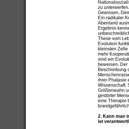
Nationalsozial
zu unterwerfen
Gewissen, Demo
Ein radikaler 
Abenland ausm
Ergebnis kennen
unbeschreiblich
These vom Lebe
Evolution funkt
kleinsten Zelle
mehr Kooperati
sind ein Evolut
beweisen. Der 
Beschreibung d
Menschenrassen
ihrer Phatasie 
Wissenschaft. S
Größenwahn und
gestörter Mens
eine Therapie b
brandgefährlich
2. Kann man i
ist verantwort