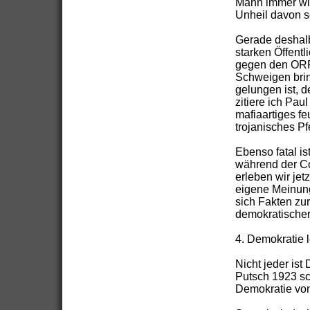
Mann immer wie
Unheil davon s
Gerade deshalb
starken Öffentl
gegen den ORF 
Schweigen brin
gelungen ist, d
zitiere ich Pau
mafiaartiges f
trojanisches Pf
Ebenso fatal is
während der Co
erleben wir jet
eigene Meinung
sich Fakten zur
demokratischer
4. Demokratie 
Nicht jeder ist 
Putsch 1923 sc
Demokratie von