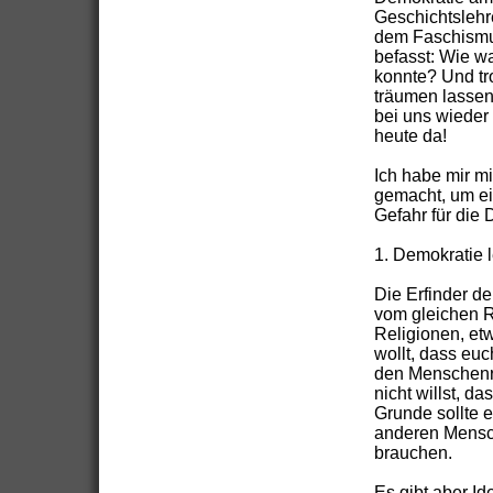
Geschichtslehr
dem Faschismus
befasst: Wie wa
konnte? Und tro
träumen lassen
bei uns wieder 
heute da!
Ich habe mir m
gemacht, um ei
Gefahr für die
1. Demokratie 
Die Erfinder d
vom gleichen Rec
Religionen, etw
wollt, dass euc
den Menschenre
nicht willst, d
Grunde sollte e
anderen Mensch
brauchen.
Es gibt aber I