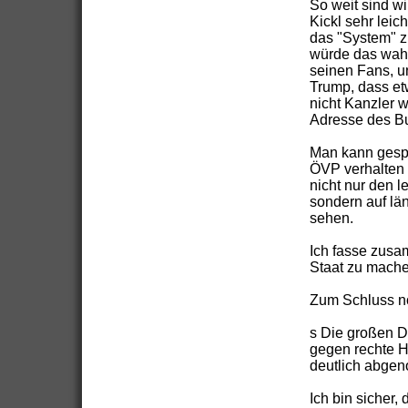
So weit sind wi
Kickl sehr leic
das "System" z
würde das wahr
seinen Fans, u
Trump, dass et
nicht Kanzler 
Adresse des B
Man kann gespa
ÖVP verhalten w
nicht nur den l
sondern auf lä
sehen.
Ich fasse zusa
Staat zu mache
Zum Schluss no
s Die großen D
gegen rechte H
deutlich abge
Ich bin sicher