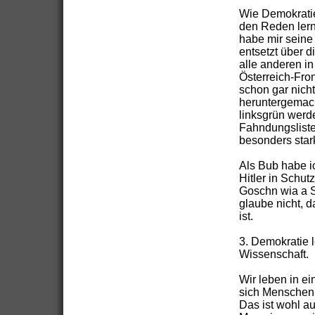
Wie Demokratie
den Reden lerne
habe mir seine
entsetzt über d
alle anderen in
Österreich-Front
schon gar nicht
heruntergemacht
linksgrün werd
Fahndungsliste
besonders star
Als Bub habe i
Hitler in Schut
Goschn wia a Sc
glaube nicht, 
ist.
3. Demokratie 
Wissenschaft.
Wir leben in ei
sich Menschen 
Das ist wohl a