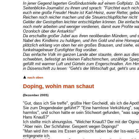
In jener Gegend lagerten Großindustrielle auf einem Golfplatz. Da
Seitenblicke-Journalist zu ihnen und sprach: "Fürchtet euch nic
euch eine große Freude! Heute ist Karl-Heinz, eurer Retter, gebor
Reichen noch reicher machen und die Steuerschlupflöcher nicht 
Gelder der Gestopften leichter entschlüpfen können. Die einfa
noch mehr arbeiten und weniger verdienen, damit eure Profite w
Ozonloch über der Antarktis!"
Da erschallte großer Jubel aus ihren neoliberalen Mündern, und
Nabel des Kindleins zu huldigen, und ihm Gold und eine Homep
plötzlich erklang von oben her ein großes Brausen, und siehe, 
funkelnagelneuer Eurofighter flog vorüber.
Das einfache Volk im ganzen Lande aber staunte, denn aus dies
schwebten, befestigt an kleinen Fallschirmchen, unzählige Sparp
gefüllt mit warmer Luft und Gürteln zum Engerschnallen. Am Hi
in Düsenschrift zu lesen: "Geht's der Wirtschaft gut, geht's uns a
nach oben
Doping, wohin man schaut
(Dezember 2005)
"Gut, dass ich Sie treffe", grüßte Herr Gscheidl, als ich die Apo
Sie zum Drogendealer geführt?" "Eine harmlose Verkühlung", sa
harmlos", und schon hatte er sein Stichwort gefunden, "was sag
Hans Knauß?"
Ich stellte mich ahnungslos. "Welcher Knauß? Der mit der Ogin
"Aber nein. Der Schifahrer. Gesperrt wegen Dopings!"
"Man wird ihm was ins Essen gemischt haben bei der Iss-was-G
entgegnete ich.