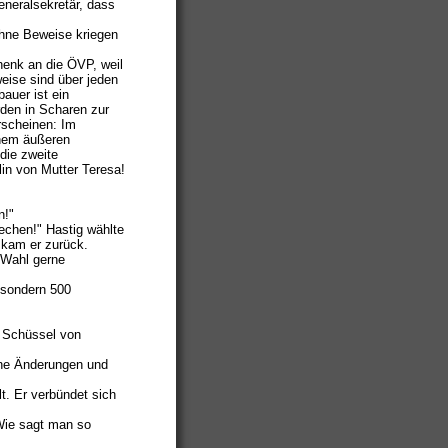
eneralsekretär, dass
Ohne Beweise kriegen
henk an die ÖVP, weil
eise sind über jeden
auer ist ein
den in Scharen zur
rscheinen: Im
inem äußeren
die zweite
lin von Mutter Teresa!
n!"
echen!" Hastig wählte
 kam er zurück.
 Wahl gerne
, sondern 500
 Schüssel von
ine Änderungen und
t. Er verbündet sich
"Wie sagt man so