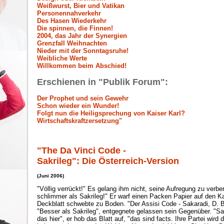
Weißwurst, Bier und Vatikan
Personennahverkehr
Des Hasen Wiederkehr
Die spinnen, die Finnen!
2004, das Jahr der Synergien
Grenzfall Weihnachten
Nieder mit der Sonntagsruhe!
Weibliche Werte
Willkommen beim Abschied!
Erschienen in "Publik Forum":
Der Prophet und sein Gewehr
Schon wieder ein Wunder!
Folgt nun die Heiligsprechung von Kaiser Karl?
Wirtschaftskraftzersetzung"
"The Da Vinci Code -
Sakrileg": Die Österreich-Version
(Juni 2006)
"Völlig verrückt!" Es gelang ihm nicht, seine Aufregung zu verb
schlimmer als Sakrileg!" Er warf einen Packen Papier auf den K
Deckblatt schwebte zu Boden. "Der Assisi Code - Sakaradi, D. B
"Besser als Sakrileg", entgegnete gelassen sein Gegenüber. "Sakr
das hier", er hob das Blatt auf, "das sind facts. Ihre Partei wird