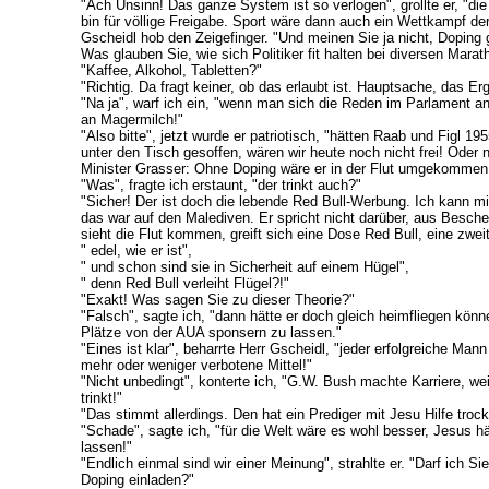
"Ach Unsinn! Das ganze System ist so verlogen", grollte er, "die
bin für völlige Freigabe. Sport wäre dann auch ein Wettkampf der
Gscheidl hob den Zeigefinger. "Und meinen Sie ja nicht, Doping g
Was glauben Sie, wie sich Politiker fit halten bei diversen Mara
"Kaffee, Alkohol, Tabletten?"
"Richtig. Da fragt keiner, ob das erlaubt ist. Hauptsache, das Er
"Na ja", warf ich ein, "wenn man sich die Reden im Parlament a
an Magermilch!"
"Also bitte", jetzt wurde er patriotisch, "hätten Raab und Figl 19
unter den Tisch gesoffen, wären wir heute noch nicht frei! Oder
Minister Grasser: Ohne Doping wäre er in der Flut umgekommen
"Was", fragte ich erstaunt, "der trinkt auch?"
"Sicher! Der ist doch die lebende Red Bull-Werbung. Ich kann mir
das war auf den Malediven. Er spricht nicht darüber, aus Besche
sieht die Flut kommen, greift sich eine Dose Red Bull, eine zweit
" edel, wie er ist",
" und schon sind sie in Sicherheit auf einem Hügel",
" denn Red Bull verleiht Flügel?!"
"Exakt! Was sagen Sie zu dieser Theorie?"
"Falsch", sagte ich, "dann hätte er doch gleich heimfliegen könne
Plätze von der AUA sponsern zu lassen."
"Eines ist klar", beharrte Herr Gscheidl, "jeder erfolgreiche Ma
mehr oder weniger verbotene Mittel!"
"Nicht unbedingt", konterte ich, "G.W. Bush machte Karriere, wei
trinkt!"
"Das stimmt allerdings. Den hat ein Prediger mit Jesu Hilfe troc
"Schade", sagte ich, "für die Welt wäre es wohl besser, Jesus hä
lassen!"
"Endlich einmal sind wir einer Meinung", strahlte er. "Darf ich Sie 
Doping einladen?"