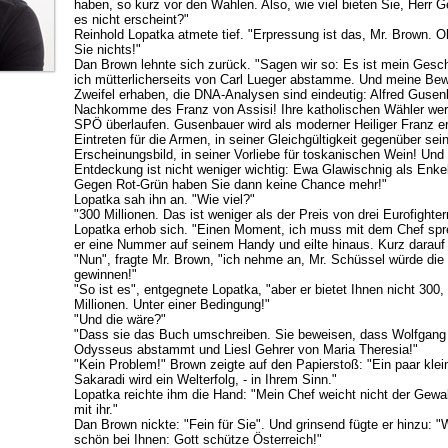
haben, so kurz vor den Wahlen. Also, wie viel bieten Sie, Herr G
es nicht erscheint?"
Reinhold Lopatka atmete tief. "Erpressung ist das, Mr. Brown. 
Sie nichts!"
Dan Brown lehnte sich zurück. "Sagen wir so: Es ist mein Gesc
ich mütterlicherseits von Carl Lueger abstamme. Und meine Bew
Zweifel erhaben, die DNA-Analysen sind eindeutig: Alfred Gusenb
Nachkomme des Franz von Assisi! Ihre katholischen Wähler wer
SPÖ überlaufen. Gusenbauer wird als moderner Heiliger Franz e
Eintreten für die Armen, in seiner Gleichgültigkeit gegenüber se
Erscheinungsbild, in seiner Vorliebe für toskanischen Wein! Und 
Entdeckung ist nicht weniger wichtig: Ewa Glawischnig als Enke
Gegen Rot-Grün haben Sie dann keine Chance mehr!"
Lopatka sah ihn an. "Wie viel?"
"300 Millionen. Das ist weniger als der Preis von drei Eurofighter
Lopatka erhob sich. "Einen Moment, ich muss mit dem Chef spr
er eine Nummer auf seinem Handy und eilte hinaus. Kurz darauf
"Nun", fragte Mr. Brown, "ich nehme an, Mr. Schüssel würde die
gewinnen!"
"So ist es", entgegnete Lopatka, "aber er bietet Ihnen nicht 300
Millionen. Unter einer Bedingung!"
"Und die wäre?"
"Dass sie das Buch umschreiben. Sie beweisen, dass Wolfgang
Odysseus abstammt und Liesl Gehrer von Maria Theresia!"
"Kein Problem!" Brown zeigte auf den Papierstoß: "Ein paar kle
Sakaradi wird ein Welterfolg, - in Ihrem Sinn."
Lopatka reichte ihm die Hand: "Mein Chef weicht nicht der Gewal
mit ihr."
Dan Brown nickte: "Fein für Sie". Und grinsend fügte er hinzu: 
schön bei Ihnen: Gott schütze Österreich!"