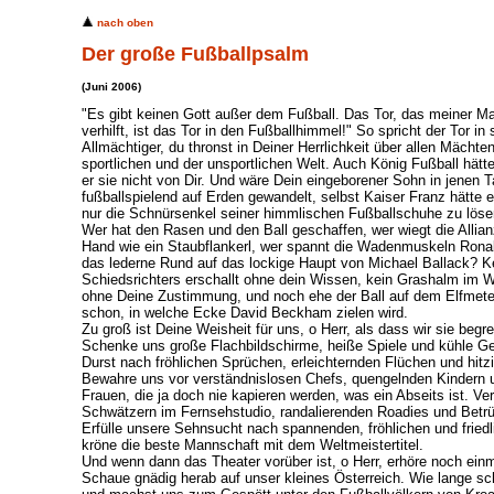
nach oben
Der große Fußballpsalm
(Juni 2006)
"Es gibt keinen Gott außer dem Fußball. Das Tor, das meiner 
verhilft, ist das Tor in den Fußballhimmel!" So spricht der Tor i
Allmächtiger, du thronst in Deiner Herrlichkeit über allen Mächt
sportlichen und der unsportlichen Welt. Auch König Fußball hätt
er sie nicht von Dir. Und wäre Dein eingeborener Sohn in jenen 
fußballspielend auf Erden gewandelt, selbst Kaiser Franz hätte 
nur die Schnürsenkel seiner himmlischen Fußballschuhe zu löse
Wer hat den Rasen und den Ball geschaffen, wer wiegt die Allian
Hand wie ein Staubflankerl, wer spannt die Wadenmuskeln Ronald
das lederne Rund auf das lockige Haupt von Michael Ballack? Ke
Schiedsrichters erschallt ohne dein Wissen, kein Grashalm im W
ohne Deine Zustimmung, und noch ehe der Ball auf dem Elfmeter
schon, in welche Ecke David Beckham zielen wird.
Zu groß ist Deine Weisheit für uns, o Herr, als dass wir sie begr
Schenke uns große Flachbildschirme, heiße Spiele und kühle Get
Durst nach fröhlichen Sprüchen, erleichternden Flüchen und hitz
Bewahre uns vor verständnislosen Chefs, quengelnden Kindern 
Frauen, die ja doch nie kapieren werden, was ein Abseits ist. Ve
Schwätzern im Fernsehstudio, randalierenden Roadies und Betrüg
Erfülle unsere Sehnsucht nach spannenden, fröhlichen und fried
kröne die beste Mannschaft mit dem Weltmeistertitel.
Und wenn dann das Theater vorüber ist, o Herr, erhöre noch ein
Schaue gnädig herab auf unser kleines Österreich. Wie lange s