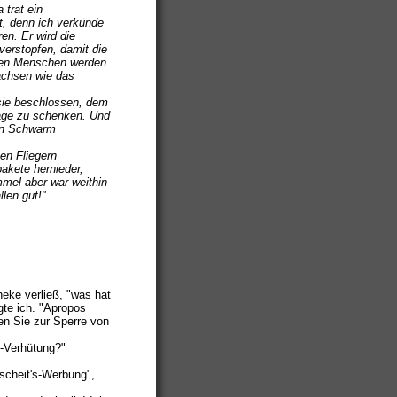
 trat ein
ht, denn ich verkünde
en. Er wird die
verstopfen, damit die
chen Menschen werden
achsen wie das
 sie beschlossen, dem
age zu schenken. Und
ein Schwarm
en Fliegern
akete hernieder,
mmel aber war weithin
llen gut!"
theke verließ, "was hat
gte ich. "Apropos
en Sie zur Sperre von
o-Verhütung?"
scheit's-Werbung",