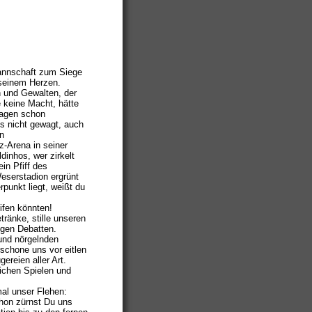
Mannschaft zum Siege
n seinem Herzen.
en und Gewalten, der
e keine Macht, hätte
Tagen schon
es nicht gewagt, auch
n
z-Arena in seiner
inhos, wer zirkelt
in Pfiff des
eserstadion ergrünt
punkt liegt, weißt du
eifen könnten!
ränke, stille unseren
igen Debatten.
und nörgelnden
rschone uns vor eitlen
ereien aller Art.
lichen Spielen und
mal unser Flehen:
chon zürnst Du uns