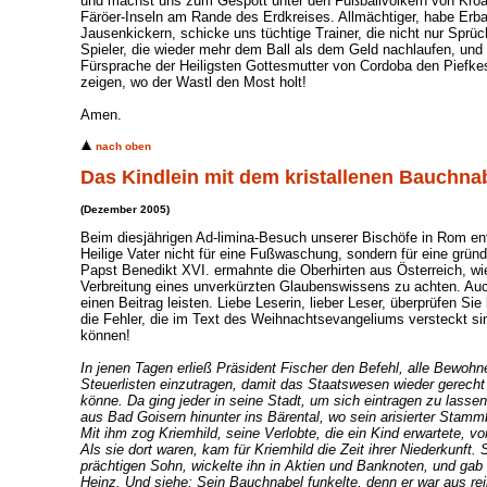
und machst uns zum Gespött unter den Fußballvölkern von Kroat
Färöer-Inseln am Rande des Erdkreises. Allmächtiger, habe Erb
Jausenkickern, schicke uns tüchtige Trainer, die nicht nur Sprüc
Spieler, die wieder mehr dem Ball als dem Geld nachlaufen, und 
Fürsprache der Heiligsten Gottesmutter von Cordoba den Piefke
zeigen, wo der Wastl den Most holt!
Amen.
nach oben
Das Kindlein mit dem kristallenen Bauchna
(Dezember 2005)
Beim diesjährigen Ad-limina-Besuch unserer Bischöfe in Rom en
Heilige Vater nicht für eine Fußwaschung, sondern für eine grün
Papst Benedikt XVI. ermahnte die Oberhirten aus Österreich, wie
Verbreitung eines unverkürzten Glaubenswissens zu achten. Au
einen Beitrag leisten. Liebe Leserin, lieber Leser, überprüfen Sie 
die Fehler, die im Text des Weihnachtsevangeliums versteckt si
können!
In jenen Tagen erließ Präsident Fischer den Befehl, alle Bewohn
Steuerlisten einzutragen, damit das Staatswesen wieder gerecht 
könne. Da ging jeder in seine Stadt, um sich eintragen zu lasse
aus Bad Goisern hinunter ins Bärental, wo sein arisierter Stam
Mit ihm zog Kriemhild, seine Verlobte, die ein Kind erwartete, 
Als sie dort waren, kam für Kriemhild die Zeit ihrer Niederkunft. 
prächtigen Sohn, wickelte ihn in Aktien und Banknoten, und ga
Heinz. Und siehe: Sein Bauchnabel funkelte, denn er war aus rei