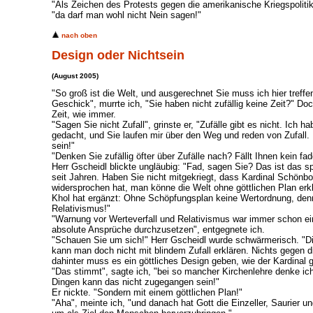
"Als Zeichen des Protests gegen die amerikanische Kriegspolitik?
"da darf man wohl nicht Nein sagen!"
nach oben
Design oder Nichtsein
(August 2005)
"So groß ist die Welt, und ausgerechnet Sie muss ich hier tref
Geschick", murrte ich, "Sie haben nicht zufällig keine Zeit?" Do
Zeit, wie immer.
"Sagen Sie nicht Zufall", grinste er, "Zufälle gibt es nicht. Ich h
gedacht, und Sie laufen mir über den Weg und reden von Zufall. 
sein!"
"Denken Sie zufällig öfter über Zufälle nach? Fällt Ihnen kein f
Herr Gscheidl blickte ungläubig: "Fad, sagen Sie? Das ist das
seit Jahren. Haben Sie nicht mitgekriegt, dass Kardinal Schönb
widersprochen hat, man könne die Welt ohne göttlichen Plan er
Khol hat ergänzt: Ohne Schöpfungsplan keine Wertordnung, den
Relativismus!"
"Warnung vor Werteverfall und Relativismus war immer schon ein
absolute Ansprüche durchzusetzen", entgegnete ich.
"Schauen Sie um sich!" Herr Gscheidl wurde schwärmerisch. "Di
kann man doch nicht mit blindem Zufall erklären. Nichts gegen d
dahinter muss es ein göttliches Design geben, wie der Kardinal g
"Das stimmt", sagte ich, "bei so mancher Kirchenlehre denke ich 
Dingen kann das nicht zugegangen sein!"
Er nickte. "Sondern mit einem göttlichen Plan!"
"Aha", meinte ich, "und danach hat Gott die Einzeller, Saurier un