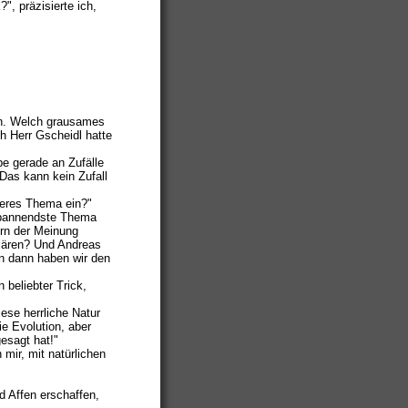
", präzisierte ich,
fen. Welch grausames
ch Herr Gscheidl hatte
abe gerade an Zufälle
Das kann kein Zufall
aderes Thema ein?"
 spannendste Thema
orn der Meinung
klären? Und Andreas
n dann haben wir den
 beliebter Trick,
ese herrliche Natur
ie Evolution, aber
esagt hat!"
mir, mit natürlichen
d Affen erschaffen,