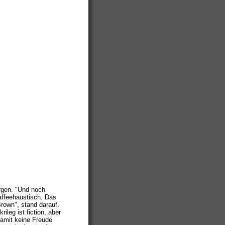
ergen. "Und noch
affeehaustisch. Das
rown", stand darauf.
ileg ist fiction, aber
 damit keine Freude