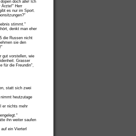
 dopen doch alle! Ich
 Ärzte!" Herr
ibt es nur im Sport.
thonsitzungen?"
gebnis stimmt."
nhört, denkt man eher
55 die Russen nicht
 nehmen sie den
!"
 gut vorstellen, wie
idenheit. Grasser
e für die Freundin",
n, statt sich zwei
nn nimmt heutzutage
l er nichts mehr
kengelegt."
tte ihn weiter saufen
auf ein Vierterl