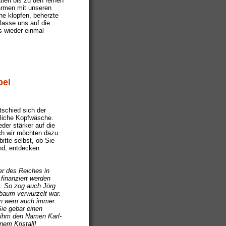
ien bis zu den fernen
armen mit unseren
he klopfen, beherzte
lasse uns auf die
s wieder einmal
bel
tschied sich der
dliche Kopfwäsche.
der stärker auf die
ch wir möchten dazu
bitte selbst, ob Sie
nd, entdecken
er des Reiches in
finanziert werden
n. So zog auch Jörg
mbaum verwurzelt war.
von wem auch immer.
Sie gebar einen
b ihm den Namen Karl-
nem Kristall!